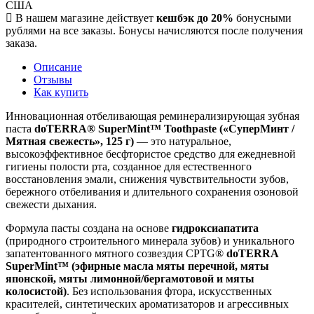
США
В нашем магазине действует
кешбэк до 20%
бонусными
рублями на все заказы. Бонусы начисляются после получения
заказа.
Описание
Отзывы
Как купить
Инновационная отбеливающая реминерализирующая зубная
паста
doTERRA® SuperMint™ Toothpaste («СуперМинт /
Мятная свежесть», 125 г)
— это натуральное,
высокоэффективное бесфтористое средство для ежедневной
гигиены полости рта, созданное для естественного
восстановления эмали, снижения чувствительности зубов,
бережного отбеливания и длительного сохранения озоновой
свежести дыхания.
Формула пасты создана на основе
гидроксиапатита
(природного строительного минерала зубов) и уникального
запатентованного мятного созвездия CPTG®
doTERRA
SuperMint™ (эфирные масла мяты перечной, мяты
японской, мяты лимонной/бергамотовой и мяты
колосистой)
. Без использования фтора, искусственных
красителей, синтетических ароматизаторов и агрессивных