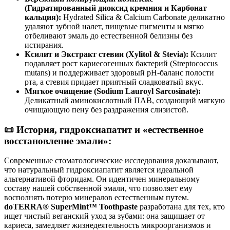
(Гидратированный диоксид кремния и Карбонат
кальция):
Hydrated Silica & Calcium Carbonate деликатно
удаляют зубной налет, пищевые пигменты и мягко
отбеливают эмаль до естественной белизны без
истирания.
Ксилит и Экстракт стевии (Xylitol & Stevia):
Ксилит
подавляет рост кариесогенных бактерий (Streptococcus
mutans) и поддерживает здоровый рН-баланс полости
рта, а стевия придает приятный сладковатый вкус.
Мягкое очищение (Sodium Lauroyl Sarcosinate):
Деликатный аминокислотный ПАВ, создающий мягкую
очищающую пену без раздражения слизистой.
📜 История, гидроксиапатит и «естественное
восстановление эмали»:
Современные стоматологические исследования доказывают,
что натуральный гидроксиапатит является идеальной
альтернативой фторидам. Он идентичен минеральному
составу нашей собственной эмали, что позволяет ему
восполнять потерю минералов естественным путем.
doTERRA® SuperMint™ Toothpaste
разработана для тех, кто
ищет чистый веганский уход за зубами: она защищает от
кариеса, замедляет жизнедеятельность микроорганизмов и