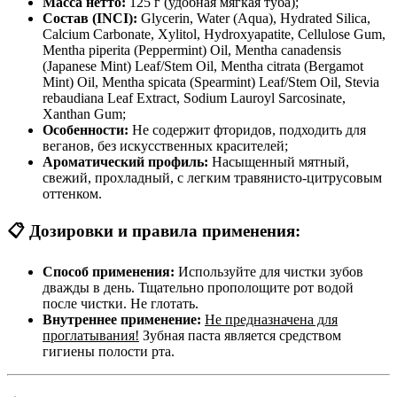
Масса нетто:
125 г (удобная мягкая туба);
Состав (INCI):
Glycerin, Water (Aqua), Hydrated Silica,
Calcium Carbonate, Xylitol, Hydroxyapatite, Cellulose Gum,
Mentha piperita (Peppermint) Oil, Mentha canadensis
(Japanese Mint) Leaf/Stem Oil, Mentha citrata (Bergamot
Mint) Oil, Mentha spicata (Spearmint) Leaf/Stem Oil, Stevia
rebaudiana Leaf Extract, Sodium Lauroyl Sarcosinate,
Xanthan Gum;
Особенности:
Не содержит фторидов, подходить для
веганов, без искусственных красителей;
Ароматический профиль:
Насыщенный мятный,
свежий, прохладный, с легким травянисто-цитрусовым
оттенком.
📋 Дозировки и правила применения:
Способ применения:
Используйте для чистки зубов
дважды в день. Тщательно прополощите рот водой
после чистки. Не глотать.
Внутреннее применение:
Не предназначена для
проглатывания!
Зубная паста является средством
гигиены полости рта.