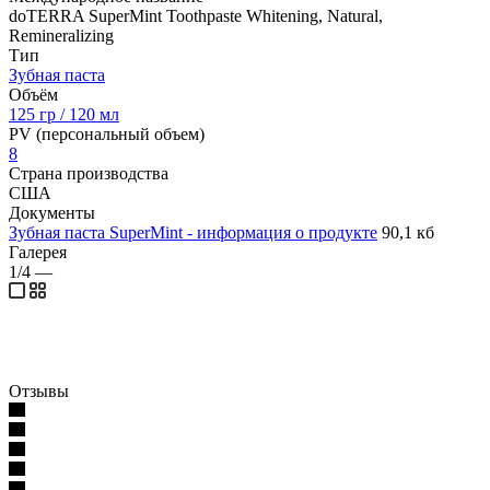
doTERRA SuperMint Toothpaste Whitening, Natural,
Remineralizing
Тип
Зубная паста
Объём
125 гр / 120 мл
PV (персональный объем)
8
Страна производства
США
Документы
Зубная паста SuperMint - информация о продукте
90,1 кб
Галерея
1/4
—
Отзывы