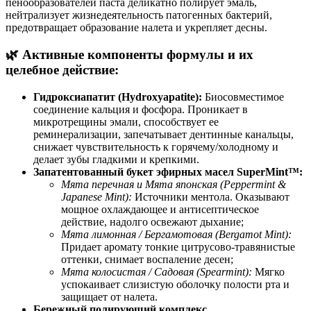
пенообразователей паста деликатно полирует эмаль,
нейтрализует жизнедеятельность патогенных бактерий,
предотвращает образование налета и укрепляет десны.
🌿 Активные компоненты формулы и их
целебное действие:
Гидроксиапатит (Hydroxyapatite):
Биосовместимое
соединение кальция и фосфора. Проникает в
микротрещины эмали, способствует ее
реминерализации, запечатывает дентинные канальцы,
снижает чувствительность к горячему/холодному и
делает зубы гладкими и крепкими.
Запатентованный букет эфирных масел SuperMint™:
Мята перечная и Мята японская (Peppermint &
Japanese Mint):
Источники ментола. Оказывают
мощное охлаждающее и антисептическое
действие, надолго освежают дыхание;
Мята лимонная / Бергамотовая (Bergamot Mint):
Придает аромату тонкие цитрусово-травянистые
оттенки, снимает воспаление десен;
Мята колосистая / Садовая (Spearmint):
Мягко
успокаивает слизистую оболочку полости рта и
защищает от налета.
Бережный полирующий комплекс