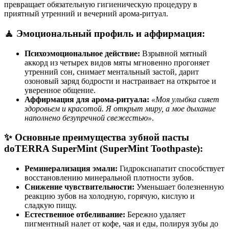
превращает обязательную гигиеническую процедуру в
приятный утренний и вечерний арома-ритуал.
🧘 Эмоциональный профиль и аффирмация:
Психоэмоциональное действие:
Взрывной мятный
аккорд из четырех видов мяты мгновенно прогоняет
утренний сон, снимает ментальный застой, дарит
озоновый заряд бодрости и настраивает на открытое и
уверенное общение.
Аффирмация для арома-ритуала:
«Моя улыбка сияет
здоровьем и красотой. Я открыт миру, а мое дыхание
наполнено безупречной свежестью»
.
✨ Основные преимущества зубной пасты
doTERRA SuperMint (SuperMint Toothpaste):
Реминерализация эмали:
Гидроксиапатит способствует
восстановлению минеральной плотности зубов.
Снижение чувствительности:
Уменьшает болезненную
реакцию зубов на холодную, горячую, кислую и
сладкую пищу.
Естественное отбеливание:
Бережно удаляет
пигментный налет от кофе, чая и еды, полируя зубы до