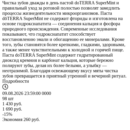
Чистка зубов дважды в день пастой doTERRA SuperMint и
правильный уход за ротовой полостью позволят замедлить
процессы жизнедеятельности микроорганизмов. Паста
dōTERRA SuperMint не содержит фториды и изготовлена на
основе гидроксиапатита — соединения кальция и фосфора
природного происхождения. Современные исследования
показывают, что гидроксиапатит способствует
восстановлению эмали и обогащению ее минералами. Кроме
того, зубы становятся более крепкими, гладкими, здоровыми,
а также менее чувствительными к холодной и горячей пище.
Паста doTERRA SuperMint содержит гидратированный
диоксид кремния и карбонат кальция, которые бережно
полируют зубы, делая их более белыми, а улыбку —
неотразимой. Благодаря освежающему вкусу мяты чистка
зубов превращается в приятный утренний и вечерний ритуал.
Подробности
09.08.2026 23:59:00
0
0
0
0
98
шт
1 430
руб.
1 690
руб.
-
15
%
Экономия
260
руб.