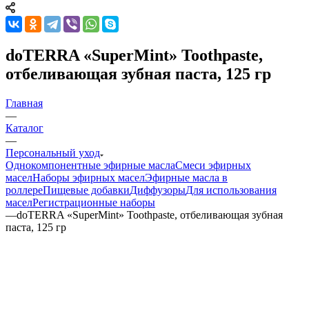
doTERRA «SuperMint» Toothpaste,
отбеливающая зубная паста, 125 гр
Главная
—
Каталог
—
Персональный уход
Однокомпонентные эфирные масла
Смеси эфирных
масел
Наборы эфирных масел
Эфирные масла в
роллере
Пищевые добавки
Диффузоры
Для использования
масел
Регистрационные наборы
—
doTERRA «SuperMint» Toothpaste, отбеливающая зубная
паста, 125 гр