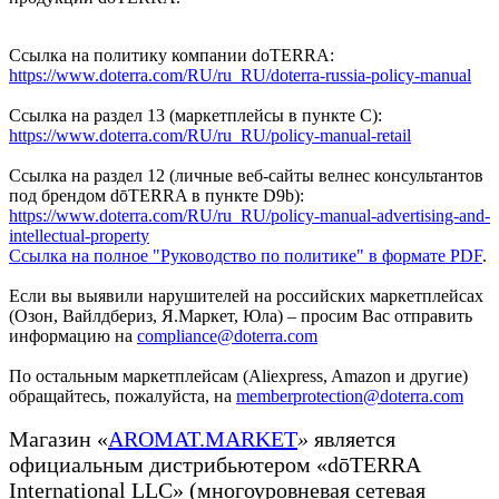
Ссылка на политику компании doTERRA:
https://www.doterra.com/RU/ru_RU/doterra-russia-policy-manual
Ссылка на раздел 13 (маркетплейсы в пункте C):
https://www.doterra.com/RU/ru_RU/policy-manual-retail
Ссылка на раздел 12 (личные веб-сайты велнес консультантов
под брендом dōTERRA в пункте D9b):
https://www.doterra.com/RU/ru_RU/policy-manual-advertising-and-
intellectual-property
Ссылка на полное "Руководство по политике" в формате PDF
.
Если вы выявили нарушителей на российских маркетплейсах
(Озон, Вайлдбериз, Я.Маркет, Юла) – просим Вас отправить
информацию на
compliance@doterra.com
По остальным маркетплейсам (Aliexpress, Amazon и другие)
обращайтесь, пожалуйста, на
memberprotection@doterra.com
Магазин «
AROMAT.MARKET
»
является
официальным дистрибьютером «dōTERRA
International LLC» (многоуровневая сетевая