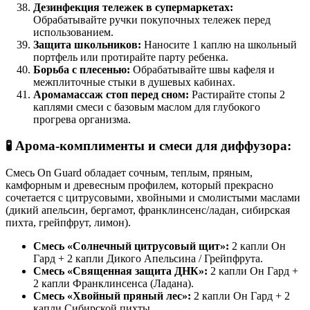
Дезинфекция тележек в супермаркетах:
Обрабатывайте ручки покупочных тележек перед
использованием.
Защита школьников:
Наносите 1 каплю на школьный
портфель или протирайте парту ребенка.
Борьба с плесенью:
Обрабатывайте швы кафеля и
межплиточные стыки в душевых кабинах.
Аромамассаж стоп перед сном:
Растирайте стопы 2
каплями смеси с базовым маслом для глубокого
прогрева организма.
🧪 Арома-комплименты и смеси для диффузора:
Смесь On Guard обладает сочным, теплым, пряным,
камфорным и древесным профилем, который прекрасно
сочетается с цитрусовыми, хвойными и смолистыми маслами
(дикий апельсин, бергамот, франклинсенс/ладан, сибирская
пихта, грейпфрут, лимон).
Смесь «Солнечный цитрусовый щит»:
2 капли Он
Гард + 2 капли Дикого Апельсина / Грейпфрута.
Смесь «Священная защита ДНК»:
2 капли Он Гард +
2 капли Франклинсенса (Ладана).
Смесь «Хвойный пряный лес»:
2 капли Он Гард + 2
капли Сибирской пихты.