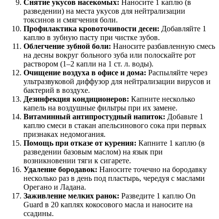
Снятие укусов насекомых:
Наносите 1 каплю (в
разведении) на места укусов для нейтрализации
токсинов и смягчения боли.
Профилактика кровоточивости десен:
Добавляйте 1
каплю в зубную пасту при чистке зубов.
Облегчение зубной боли:
Наносите разбавленную смесь
на десны вокруг больного зуба или полоскайте рот
раствором (1–2 капли на 1 ст. л. воды).
Очищение воздуха в офисе и дома:
Распыляйте через
ультразвуковой диффузор для нейтрализации вирусов и
бактерий в воздухе.
Дезинфекция кондиционеров:
Капните несколько
капель на воздушные фильтры при их замене.
Витаминный антипростудный напиток:
Добавьте 1
каплю смеси в стакан апельсинового сока при первых
признаках недомогания.
Помощь при отказе от курения:
Капните 1 каплю (в
разведении базовым маслом) на язык при
возникновении тяги к сигарете.
Удаление бородавок:
Наносите точечно на бородавку
несколько раз в день под пластырь, чередуя с маслами
Орегано и Ладана.
Заживление мелких ранок:
Разведите 1 каплю On
Guard в 20 каплях кокосового масла и наносите на
ссадины.