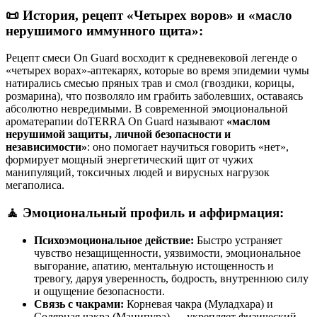
📜 История, рецепт «Четырех воров» и «масло
нерушимого иммунного щита»:
Рецепт смеси On Guard восходит к средневековой легенде о
«четырех ворах»-аптекарях, которые во время эпидемии чумы
натирались смесью пряных трав и смол (гвоздики, корицы,
розмарина), что позволяло им грабить заболевших, оставаясь
абсолютно невредимыми. В современной эмоциональной
ароматерапии doTERRA On Guard называют
«маслом
нерушимой защиты, личной безопасности и
независимости»
: оно помогает научиться говорить «нет»,
формирует мощный энергетический щит от чужих
манипуляций, токсичных людей и вирусных нагрузок
мегаполиса.
🧘 Эмоциональный профиль и аффирмация:
Психоэмоциональное действие:
Быстро устраняет
чувство незащищенности, уязвимости, эмоциональное
выгорание, апатию, ментальную истощенность и
тревогу, даруя уверенность, бодрость, внутреннюю силу
и ощущение безопасности.
Связь с чакрами:
Корневая чакра (Муладхара) и
Солярная чакра (Манипура) — укрепляет физический