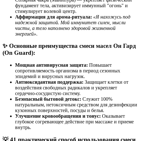
фундамент тела, активизирует иммунный "огонь" и
стимулирует волевой центр.
Аффирмация для арома-ритуала:
«Я нахожусь под
надежной защитой. Мой иммунитет силен, мысли
чисты, а тело наполнено здоровой жизненной
энергией»
.
✨ Основные преимущества смеси масел Он Гард
(On Guard):
Мощная антивирусная защита:
Повышает
сопротивляемость организма в период сезонных
эпидемий и вирусных нагрузок.
Антиоксидантная поддержка:
Защищает клетки от
воздействия свободных радикалов и укрепляет
сердечно-сосудистую систему.
Безопасный бытовой детокс:
Служит 100%
натуральным, нетоксичным средством для дезинфекции
кухонных поверхностей, посуды и белья.
Улучшение кровообращения и тонус:
Оказывает
глубокое согревающее действие при массаже и приеме
внутрь.
💡 41 практический способ использования смеси