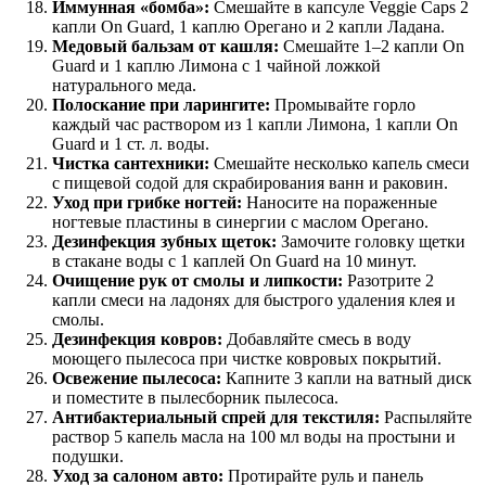
Иммунная «бомба»:
Смешайте в капсуле Veggie Caps 2
капли On Guard, 1 каплю Орегано и 2 капли Ладана.
Медовый бальзам от кашля:
Смешайте 1–2 капли On
Guard и 1 каплю Лимона с 1 чайной ложкой
натурального меда.
Полоскание при ларингите:
Промывайте горло
каждый час раствором из 1 капли Лимона, 1 капли On
Guard и 1 ст. л. воды.
Чистка сантехники:
Смешайте несколько капель смеси
с пищевой содой для скрабирования ванн и раковин.
Уход при грибке ногтей:
Наносите на пораженные
ногтевые пластины в синергии с маслом Орегано.
Дезинфекция зубных щеток:
Замочите головку щетки
в стакане воды с 1 каплей On Guard на 10 минут.
Очищение рук от смолы и липкости:
Разотрите 2
капли смеси на ладонях для быстрого удаления клея и
смолы.
Дезинфекция ковров:
Добавляйте смесь в воду
моющего пылесоса при чистке ковровых покрытий.
Освежение пылесоса:
Капните 3 капли на ватный диск
и поместите в пылесборник пылесоса.
Антибактериальный спрей для текстиля:
Распыляйте
раствор 5 капель масла на 100 мл воды на простыни и
подушки.
Уход за салоном авто:
Протирайте руль и панель