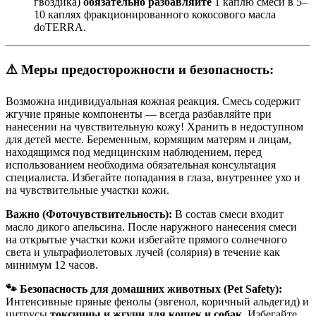
гвоздика)
обязательно разбавляйте
1 каплю смеси в 5–
10 каплях фракционированного кокосового масла
doTERRA.
⚠️ Меры предосторожности и безопасность:
Возможна индивидуальная кожная реакция. Смесь содержит
жгучие пряные компоненты — всегда разбавляйте при
нанесении на чувствительную кожу! Хранить в недоступном
для детей месте. Беременным, кормящим матерям и лицам,
находящимся под медицинским наблюдением, перед
использованием необходима обязательная консультация
специалиста. Избегайте попадания в глаза, внутреннее ухо и
на чувствительные участки кожи.
Важно (Фоточувствительность):
В состав смеси входит
масло дикого апельсина. После наружного нанесения смеси
на открытые участки кожи избегайте прямого солнечного
света и ультрафиолетовых лучей (солярия) в течение как
минимум 12 часов.
🐾 Безопасность для домашних животных (Pet Safety):
Интенсивные пряные фенолы (эвгенол, коричный альдегид) и
цитрусы
токсичны и жгучи для кошек и собак
. Избегайте