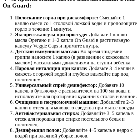
On Guard:
Полоскание горла при дискомфорте:
Смешайте 1
каплю смеси со 1 столовой ложкой воды и прополощите
горло в течение 1 минуты.
Экспресс-капсула при простуде:
Добавьте 1 каплю
масла Орегано и 1–2 капли On Guard в растительную
капсулу Veggie Caps и примите внутрь.
Детский иммунный массаж:
Во время эпидемий
гриппа наносите 1 каплю (в разведении с кокосовым
маслом) массажными движениями на ступни ребенка.
Паровая ингаляция при кашле:
Добавьте 3–4 капли в
емкость с горячей водой и глубоко вдыхайте пар под
полотенцем.
Универсальный спрей-дезинфектор:
Добавьте 10
капель в бутылочку с распылителем на 100 мл воды и
используйте для протирания кухонных столов и ванной.
Очищение в посудомоечной машине:
Добавляйте 2–3
капли в отсек для моющего средства при мытье посуды.
Антибактериальная стирка:
Добавляйте 3–5 капель в
отсек для порошка при стирке постельного белья и
полотенец.
Дезинфекция полов:
Добавляйте 4–5 капель в ведро с
водой при влажной уборке полов.