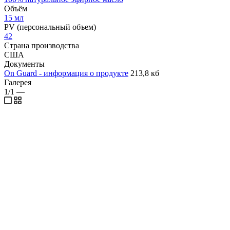
Объём
15 мл
PV (персональный объем)
42
Страна производства
США
Документы
On Guard - информация о продукте
213,8 кб
Галерея
1/1
—