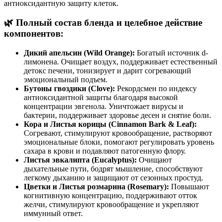
антиоксидантную защиту клеток.
🌿 Полный состав бленда и целебное действие
компонентов:
Дикий апельсин (Wild Orange):
Богатый источник d-
лимонена. Очищает воздух, поддерживает естественный
детокс печени, тонизирует и дарит согревающий
эмоциональный подъем.
Бутоны гвоздики (Clove):
Рекордсмен по индексу
антиоксидантной защиты благодаря высокой
концентрации эвгенола. Уничтожает вирусы и
бактерии, поддерживает здоровье десен и снятие боли.
Кора и Листья корицы (Cinnamon Bark & Leaf):
Согревают, стимулируют кровообращение, растворяют
эмоциональные блоки, помогают регулировать уровень
сахара в крови и подавляют патогенную флору.
Листья эвкалипта (Eucalyptus):
Очищают
дыхательные пути, бодрят мышление, способствуют
легкому дыханию и защищают от сезонных простуд.
Цветки и Листья розмарина (Rosemary):
Повышают
когнитивную концентрацию, поддерживают отток
желчи, стимулируют кровообращение и укрепляют
иммунный ответ.