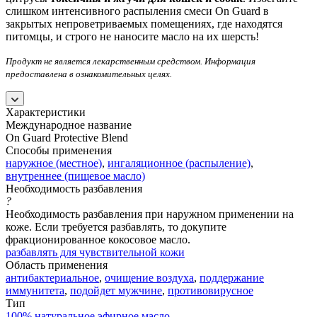
слишком интенсивного распыления смеси On Guard в
закрытых непроветриваемых помещениях, где находятся
питомцы, и строго не наносите масло на их шерсть!
Продукт не является лекарственным средством. Информация
предоставлена в ознакомительных целях.
Характеристики
Международное название
On Guard Protective Blend
Способы применения
наружное (местное)
,
ингаляционное (распыление)
,
внутреннее (пищевое масло)
Необходимость разбавления
?
Необходимость разбавления при наружном применении на
коже. Если требуется разбавлять, то докупите
фракционированное кокосовое масло.
разбавлять для чувствительной кожи
Область применения
антибактериальное
,
очищение воздуха
,
поддержание
иммунитета
,
подойдет мужчине
,
противовирусное
Тип
100% натуральное эфирное масло