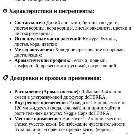
⚙️ Характеристики и ингредиенты:
Состав масел:
Дикий апельсин, бутоны гвоздики,
листья корицы, кора корицы, листья эвкалипта, цветки и
листья розмарина;
Используемые части растений:
Кожура, бутоны,
листья, кора, цветки;
Метод получения:
Холодное прессование и паровая
дистилляция;
Ароматический профиль:
Теплый, пряный,
камфорный, древесно-цитрусовый, согревающий.
📋 Дозировки и правила применения:
Распыление (Ароматическое):
Добавьте 3–4 капли
смеси в ультразвуковой диффузор doTERRA.
Внутреннее применение:
Разведите 1 каплю смеси на
120 мл жидкости (вода, сок, чай) или принимайте в
растительных капсулах Veggie Caps doTERRA.
Местное применение:
Нанесите 1–2 капли смеси на
chosen участок кожи. Во избежание чувствительности
из-за наличия «горячих» пряных масел (корица,