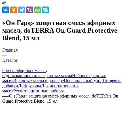
«Он Гард» защитная смесь эфирных
масел, doTERRA On Guard Protective
Blend, 15 мл
Главная
—
Каталог
—
Смеси эфирных масел
Однокомпонентные эфирные масла
Наборы эфирных
масел
Эфирные масла в роллере
Персональный уход
Пищевые
добавки
Диффузоры
Для использования
масел
Регистрационные наборы
—
«Он Гард» защитная смесь эфирных масел, doTERRA On
Guard Protective Blend, 15 мл