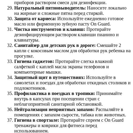
приборов раствором смеси для дезинфекции.
Натуральный пятновыводитель:
Наносите локально
на жирные и сложные пятна перед стиркой.
Защита от кариеса:
Используйте ежедневно готовое
масло или фирменную зубную пасту On Guard.
Чистка инструментов и клавиш:
Протирайте
дезинфицирующим раствором клавиши пианино и
клавиатуры.
Санитайзер для детских рук в дороге:
Смешайте 2
капли с кокосовым маслом для обработки рук ребенка на
прогулке.
Гигиена гаджетов:
Протирайте слегка влажной
салфеткой с каплей масла экраны телефонов и
компьютерные мышки.
Защитный щит в путешествиях:
Используйте в
самолетах и поездах для обработки откидных столиков и
подлокотников.
Профилактика в поездках в тропики:
Принимайте
внутрь в капсулах при посещении стран с
неблагоприятной санитарной обстановкой.
Нейтрализация неприятных запахов:
Распыляйте в
помещениях с запахом сырости, табака или животных.
Гигиена в спортзале:
Протирайте спреем с On Guard
тренажеры и коврики для фитнеса перед
использованием.