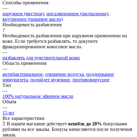
Способы применения
—
наружное (местное)
,
ингаляционное (распыление)
,
внутреннее (пищевое масло)
Необходимость разбавления
?
Необходимость разбавления при наружном применении на
коже. Если требуется разбавлять, то докупите
фракционированное кокосовое масло.
—
разбавлять для чувствительной кожи
Область применения
—
антибактериальное
,
очищение воздуха
,
поддержание
иммунитета
,
подойдет мужчине
,
противовирусное
Тип
—
100% натуральное эфирное масло
Объём
—
15 мл
Все характеристики
В нашем магазине действует
кешбэк до 20%
бонусными
рублями на все заказы. Бонусы начисляются после получения
заказа.