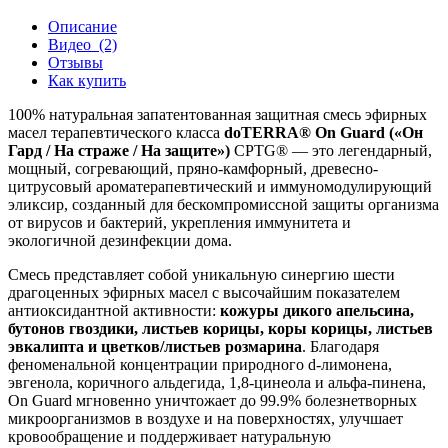
Описание
Видео
(2)
Отзывы
Как купить
100% натуральная запатентованная защитная смесь эфирных
масел терапевтического класса
doTERRA® On Guard («Он
Гард / На страже / На защите»)
CPTG® — это легендарный,
мощный, согревающий, пряно-камфорный, древесно-
цитрусовый ароматерапевтический и иммуномодулирующий
эликсир, созданный для бескомпромиссной защиты организма
от вирусов и бактерий, укрепления иммунитета и
экологичной дезинфекции дома.
Смесь представляет собой уникальную синергию шести
драгоценных эфирных масел с высочайшим показателем
антиоксидантной активности:
кожуры дикого апельсина,
бутонов гвоздики, листьев корицы, коры корицы, листьев
эвкалипта и цветков/листьев розмарина
. Благодаря
феноменальной концентрации природного d-лимонена,
эвгенола, коричного альдегида, 1,8-цинеола и альфа-пинена,
On Guard мгновенно уничтожает до 99.9% болезнетворных
микроорганизмов в воздухе и на поверхностях, улучшает
кровообращение и поддерживает натуральную