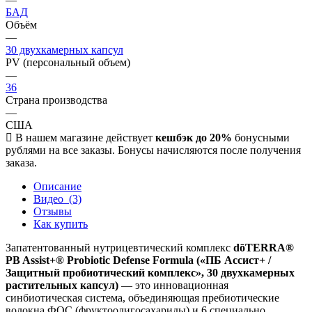
БАД
Объём
—
30 двухкамерных капсул
PV (персональный объем)
—
36
Страна производства
—
США
В нашем магазине действует
кешбэк до 20%
бонусными
рублями на все заказы. Бонусы начисляются после получения
заказа.
Описание
Видео
(3)
Отзывы
Как купить
Запатентованный нутрицевтический комплекс
dōTERRA®
PB Assist+® Probiotic Defense Formula («ПБ Ассист+ /
Защитный пробиотический комплекс», 30 двухкамерных
растительных капсул)
— это инновационная
синбиотическая система, объединяющая пребиотические
волокна ФОС (фруктоолигосахариды) и 6 специально