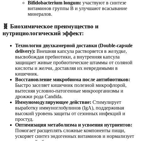
Bifidobacterium longum:
участвуют в синтезе
витаминов группы B и улучшают всасывание
минералов.
🧬 Биохимическое преимущество и
нутрициологический эффект:
Технология двухкамерной доставки (Double-capsule
delivery):
Внешняя капсула растворяется в желудке,
высвобождая пребиотики, а внутренняя капсула
защищает живые пробиотические штаммы от соляной
кислоты и желчи, доставляя их невредимыми в
кишечник.
Восстановление микробиома после антибиотиков:
Быстро заселяет кишечник полезной микрофлорой,
вытесняя условно-патогенные микроорганизмы и
дрожжи рода Candida.
Иммуномодулирующее действие:
Стимулирует
выработку иммуноглобулинов (IgA), поддерживая
высокий уровень защиты от сезонных инфекций и
простуд.
Оптимизация метаболизма и усвоения нутриентов:
Помогает расщеплять сложные компоненты пищи,
ускоряет синтез эндогенных витаминов и нормализует