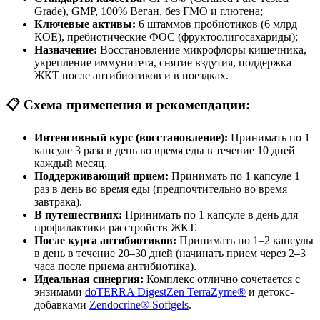
Grade), GMP, 100% Веган, без ГМО и глютена;
Ключевые активы:
6 штаммов пробиотиков (6 млрд
КОЕ), пребиотические ФОС (фруктоолигосахариды);
Назначение:
Восстановление микрофлоры кишечника,
укрепление иммунитета, снятие вздутия, поддержка
ЖКТ после антибиотиков и в поездках.
📋 Схема применения и рекомендации:
Интенсивный курс (восстановление):
Принимать по 1
капсуле 3 раза в день во время еды в течение 10 дней
каждый месяц.
Поддерживающий прием:
Принимать по 1 капсуле 1
раз в день во время еды (предпочтительно во время
завтрака).
В путешествиях:
Принимать по 1 капсуле в день для
профилактики расстройств ЖКТ.
После курса антибиотиков:
Принимать по 1–2 капсулы
в день в течение 20–30 дней (начинать прием через 2–3
часа после приема антибиотика).
Идеальная синергия:
Комплекс отлично сочетается с
энзимами
doTERRA DigestZen TerraZyme®
и детокс-
добавками
Zendocrine® Softgels
.