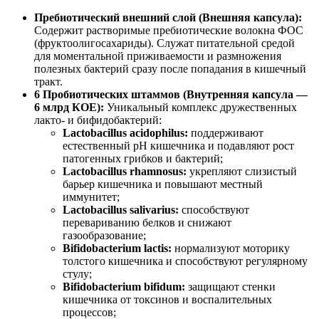
Пребиотический внешний слой (Внешняя капсула):
Содержит растворимые пребиотические волокна ФОС
(фруктоолигосахариды). Служат питательной средой
для моментальной приживаемости и размножения
полезных бактерий сразу после попадания в кишечный
тракт.
6 Пробиотических штаммов (Внутренняя капсула —
6 млрд КОЕ):
Уникальный комплекс дружественных
лакто- и бифидобактерий:
Lactobacillus acidophilus:
поддерживают
естественный pH кишечника и подавляют рост
патогенных грибков и бактерий;
Lactobacillus rhamnosus:
укрепляют слизистый
барьер кишечника и повышают местный
иммунитет;
Lactobacillus salivarius:
способствуют
перевариванию белков и снижают
газообразование;
Bifidobacterium lactis:
нормализуют моторику
толстого кишечника и способствуют регулярному
стулу;
Bifidobacterium bifidum:
защищают стенки
кишечника от токсинов и воспалительных
процессов;