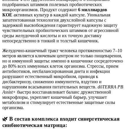
подобранных штаммов полезных пробиотических
микроорганизмов. Продукт содержит
6 миллиардов
КОЕ
активных культур в каждой капсуле. Уникальная
запатентованная технология двухслойной капсулы с
задержкой высвобождения гарантирует надежную защиту
чувствительных пробиотических штаммов от агрессивной
среды желудочной кислоты и их точную доставку
непосредственно в тонкий и толстый кишечник.
Желудочно-кишечный тракт человека протяженностью 7–10
метров является ключевым центром не только пищеварения,
но и иммунной защиты: именно в кишечнике сосредоточено
до 80% всех иммунных клеток организма. Стрессы, прием
антибиотиков, несбалансированная диета и инфекции
разрушают естественный микробиом, приводя к
дисбактериозу, снижению иммунитета, вздутию и
нарушениям всасывания питательных веществ.
dōTERRA PB
Assist+
быстро восстанавливает баланс дружественной
микрофлоры, укрепляет кишечный барьер, улучшает
метаболизм и стимулирует естественные защитные силы
организма.
🌿 В состав комплекса входит синергетическая
синбиотическая матрица: