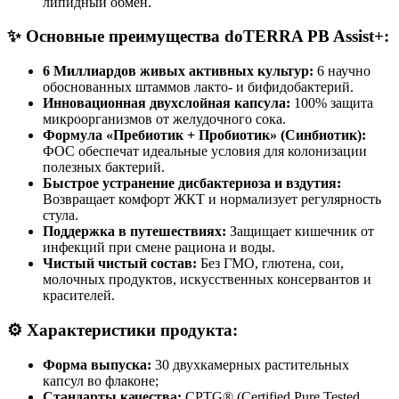
липидный обмен.
✨ Основные преимущества doTERRA PB Assist+:
6 Миллиардов живых активных культур:
6 научно
обоснованных штаммов лакто- и бифидобактерий.
Инновационная двухслойная капсула:
100% защита
микроорганизмов от желудочного сока.
Формула «Пребиотик + Пробиотик» (Синбиотик):
ФОС обеспечат идеальные условия для колонизации
полезных бактерий.
Быстрое устранение дисбактериоза и вздутия:
Возвращает комфорт ЖКТ и нормализует регулярность
стула.
Поддержка в путешествиях:
Защищает кишечник от
инфекций при смене рациона и воды.
Чистый чистый состав:
Без ГМО, глютена, сои,
молочных продуктов, искусственных консервантов и
красителей.
⚙️ Характеристики продукта:
Форма выпуска:
30 двухкамерных растительных
капсул во флаконе;
Стандарты качества:
CPTG® (Certified Pure Tested