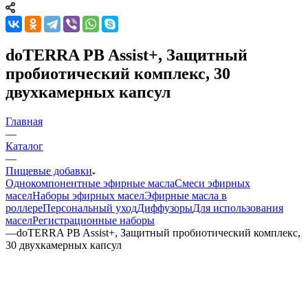
doTERRA PB Assist+, Защитный
пробиотический комплекс, 30
двухкамерных капсул
Главная
—
Каталог
—
Пищевые добавки
Однокомпонентные эфирные масла
Смеси эфирных
масел
Наборы эфирных масел
Эфирные масла в
роллере
Персональный уход
Диффузоры
Для использования
масел
Регистрационные наборы
—
doTERRA PB Assist+, Защитный пробиотический комплекс,
30 двухкамерных капсул